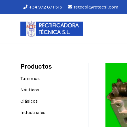
Ir
+34 972 671 515
retecsl@retecsl.com
al
contenido
Productos
Turismos
Náuticos
Clásicos
Industriales