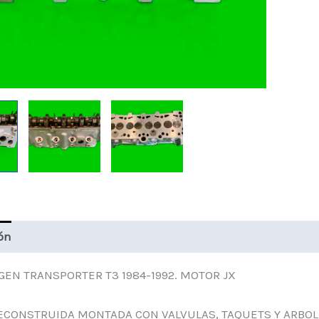
ón
EN TRANSPORTER T3 1984-1992. MOTOR JX
ECONSTRUIDA MONTADA CON VALVULAS, TAQUETS Y ARBOL 