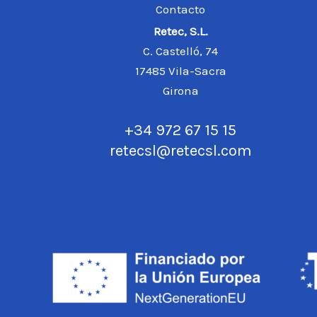
Contacto
Retec, S.L.
C. Castelló, 74
17485
Vila-Sacra
Girona
+34 972 67 15 15
retecsl@retecsl.com