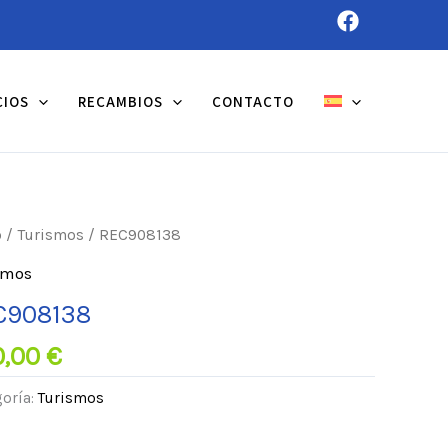
CIOS
RECAMBIOS
CONTACTO
o
/
Turismos
/ REC908138
smos
C908138
0,00
€
oría:
Turismos